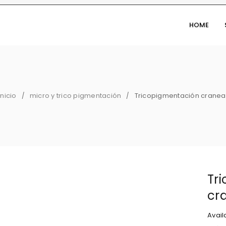
HOME
Inicio
micro y trico pigmentación
Tricopigmentación cranea
/
/
Tr
cr
Availa