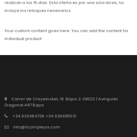
realizan a los 15 días. Esta oferta es por una sola dosis, no
incluye los retoques necesarios.
Your custom content goes here. You can add the content for
individual product
Carrer de Craywinckel, 19. Bajos 2. 08022 | Avinguda
Diagonal 497 Bajos
+34 933484736 +34 636695531
info@0complejos.com