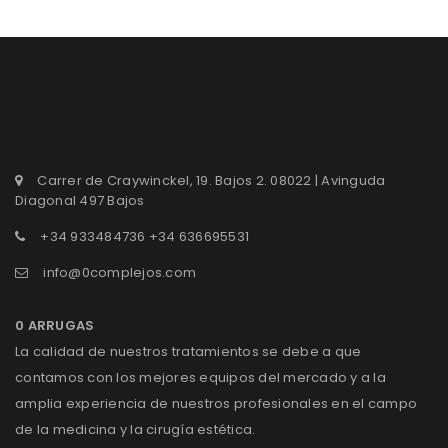
Carrer de Craywinckel, 19. Bajos 2. 08022 | Avinguda
Diagonal 497 Bajos
+34 933484736 +34 636695531
info@0complejos.com
0 ARRUGAS
La calidad de nuestros tratamientos se debe a que
contamos con los mejores equipos del mercado y a la
amplia experiencia de nuestros profesionales en el campo
de la medicina y la cirugía estética.