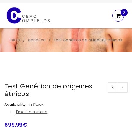
0
Inicio
genética
Test Genético de orígenes étnicos
/
/
Test Genético de orígenes
étnicos
Availability:
In Stock
Email to a friend
699.99
€