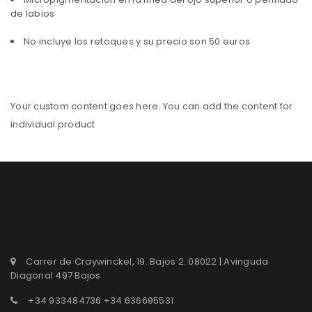
de labios
No incluye los retoques y su precio son 50 euros
Your custom content goes here. You can add the content for
individual product
Carrer de Craywinckel, 19. Bajos 2. 08022 | Avinguda
Diagonal 497 Bajos
+34 933484736 +34 636695531